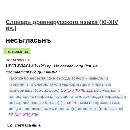
Словарь древнерусского языка (XI-XIV
вв.)
несъгласьнъ
Толкование
несъгласьнъ
НЕСЪГЛАСЬНЪ
(2*)
пр. Не согласующийся, не
соответствующий чему
л.
:
˫ако же бо несъгла(с)нъ съходъ волѹи и быволъ. и
˫арьмничь. и онагрь. тако и чьрноризьць. и мирныихъ
чьрноризьць. (ἀσύμφωνος)
СбТр XII
/
XIII, 111 об
.; ѡви же, и
напослѣдокъ неправеднѹюще, и таковаго ради неправедь˫а
неисцѣлни вещью бываю(т)... си же пакы не приснова же,
рещi и неполезно намъ и несъгл(с)но ѡномѹ. (ἀσύμφωνον)
ГА XIII
–
XIV, 50г.
Ср.
съгласьныи
.