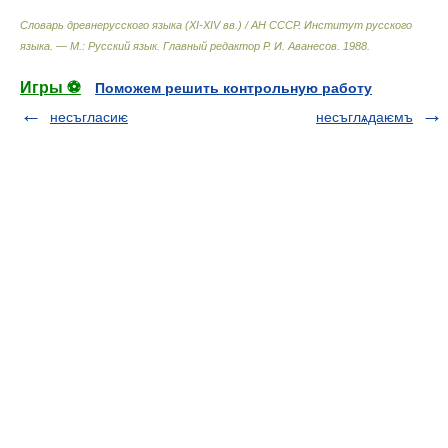
Словарь древнерусского языка (XI-XIV вв.) / АН СССР. Институт русского
языка. — М.: Русский язык
.
Главный редактор Р. И. Аванесов
.
1988
.
Игры ⚽
Поможем решить контрольную работу
несъгласиѥ
несъглѧдаѥмъ